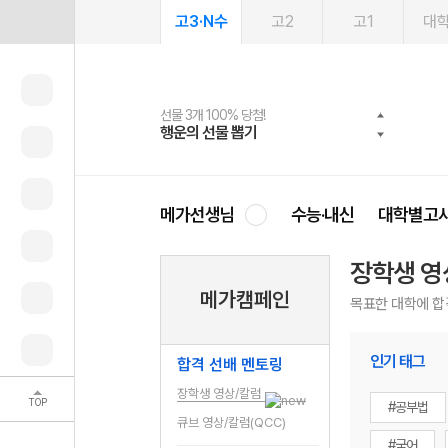
고3·N수
고2
고1
대
선물 3개 100% 당첨!
선물 100% 증정!
2027 러셀 단과
스마트러닝앱
메가패스
메가패스 수강생 무료혜택!
사회공헌 캠페인
행운의 선물 뽑기
메가스터디 X 올리브
강사 공개선발
설문 EVENT
3일 무료 체험권
메가클럽 멤버십
희망이룸 메가나눔
영
메가선생님
수능·내신
대학별고
장학생 영
메가캠페인
목표한 대학에 합
인기 태그
합격 선배 멘토링
장학생 영상/칼럼
TOP
#공부법
큐브 영상/칼럼(QCC)
#국어