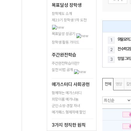
목표달성 장학생
장학제도 소개
제23기 장학생 1차 도전
목표달성 성공기
9월 모의
1
장학생 활동 가이드
전수학2
2
주간완전학습
망설 그리
3
주간완전학습이란?
실천 비법 공개
메가스터디 사회공헌
전체
영상
칼
함께하는 메가스터디
희망이룸 메가나눔
군인·소방·경찰 자녀
메가패스 형제자매 할인
3가지 정직한 원칙