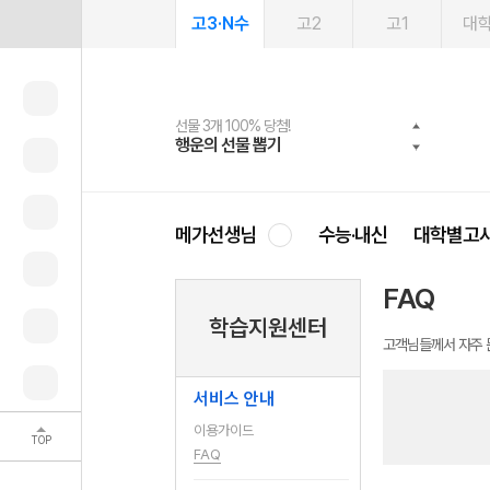
고3·N수
고2
고1
대
선물 3개 100% 당첨!
선물 100% 증정!
여름방학 스터디 캐시백
2027 러셀 단과
스마트러닝앱
메가패스
메가패스 수강생 무료혜택!
사회공헌 캠페인
행운의 선물 뽑기
메가스터디 X 올리브
메가런 썸머스쿨
강사 공개선발
설문 EVENT
3일 무료 체험권
메가클럽 멤버십
희망이룸 메가나눔
영
메가선생님
수능·내신
대학별고
FAQ
학습지원센터
고객님들께서 자주 
서비스 안내
이용가이드
TOP
FAQ