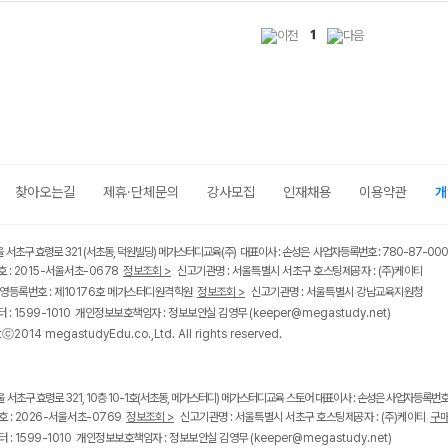
1
찾아오는길
제휴·단체문의
강사모집
인재채용
이용약관
개
울 서초구 효령로 321 (서초동, 덕원빌딩) 메가스터디교육(주) 대표이사 : 손성은 사업자등록번호 : 780-87-00
 : 2015-서울서초-0678
정보조회 >
신고기관명 : 서울특별시 서초구 호스팅제공자 : (주)케이티
영등록번호 : 제10176호 메가스터디원격학원
정보조회 >
신고기관명 : 서울특별시 강남교육지원청
 : 1599-1010 개인정보보호책임자 : 정보보안실 김영무
(keeper@megastudy.net)
tⓒ2014 megastudyEdu.co.,Ltd. All rights reserved.
울 서초구 효령로 321, 10층 10-1호(서초동, 메가스터디) 메가스터디교육 스토어 대표이사 : 손성은 사업자등록번호 :
 : 2026-서울서초-0769
정보조회 >
신고기관명 : 서울특별시 서초구 호스팅제공자 : (주)케이티
구매
 : 1599-1010 개인정보보호책임자 : 정보보안실 김영무
(keeper@megastudy.net)