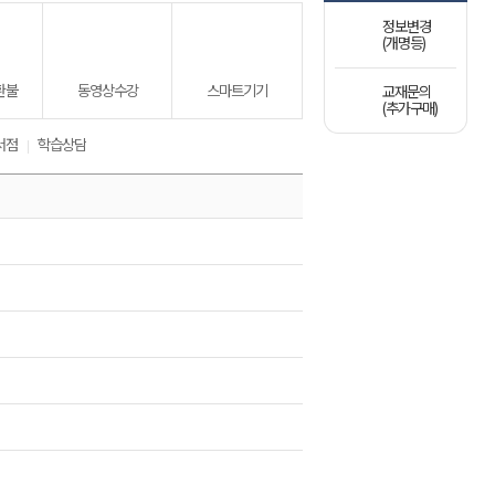
정보변경
(개명등)
환불
동영상수강
스마트기기
교재문의
(추가구매)
서점
학습상담