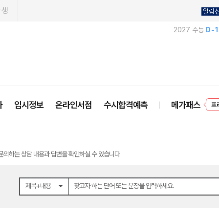
학생
알람
2027 수능
D-
사
입시정보
온라인서점
수시합격예측
메가패스
프
문의하는 상담 내용과 답변을 확인하실 수 있습니다
제목+내용
찾고자 하는 단어 또는 문장을 입력하세요.