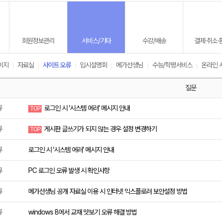
회원정보관리
서비스/기타
수강/배송
결제·취소·
이지
자료실
사이트 오류
입시설명회
메가선생님
수능/학평서비스
온라인 
메가스터디
질문
류
로그인 시 '시스템 에러' 메시지 안내
TOP
류
게시판 글쓰기가 되지 않는 경우 설정 변경하기
TOP
류
로그인 시 '시스템 에러' 메시지 안내
류
PC 로그인 오류 발생 시 확인사항
류
메가선생님 공개 자료실 이용 시 인터넷 익스플로러 보안설정 방법
류
windows 8에서 교재 맛보기 오류 해결 방법