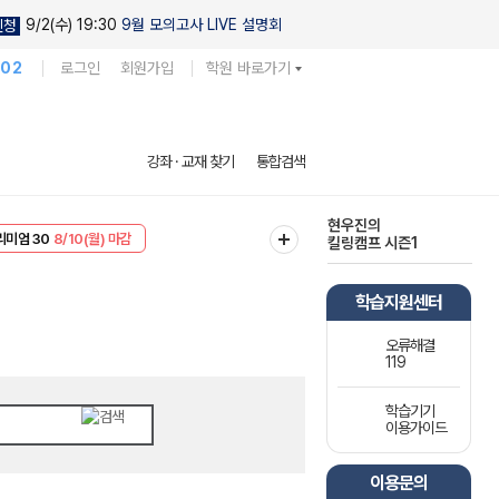
9/2(수) 19:30
9월 모의고사 LIVE 설명회
신청
102
로그인
회원가입
학원 바로가기
다채로운 난도
강좌 · 교재 찾기
통합검색
실전 모의고사
EVENT
8/10(월) 마감
현우진의
리미엄 30
8/10(월) 마감
킬링캠프 시즌1
학습지원센터
오류해결
119
학습기기
이용가이드
이용문의