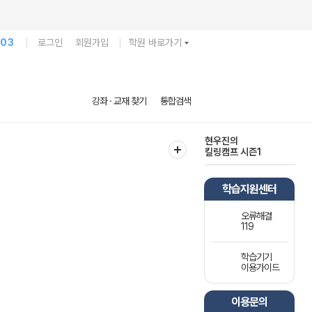
103
로그인
회원가입
학원 바로가기
다채로운 난도
강좌 · 교재 찾기
통합검색
실전 모의고사
현우진의
킬링캠프 시즌1
학습지원센터
오류해결
119
학습기기
이용가이드
이용문의