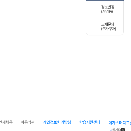
정보변경
(개명등)
교재문의
(추가구매)
인재채용
이용약관
개인정보처리방침
학습지원센터
메가스터디그
4