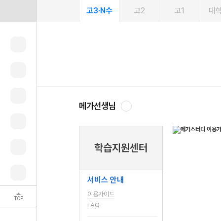
고3·N수
고2
고1
대
메가선생님
학습지원센터
서비스 안내
이용가이드
TOP
FAQ