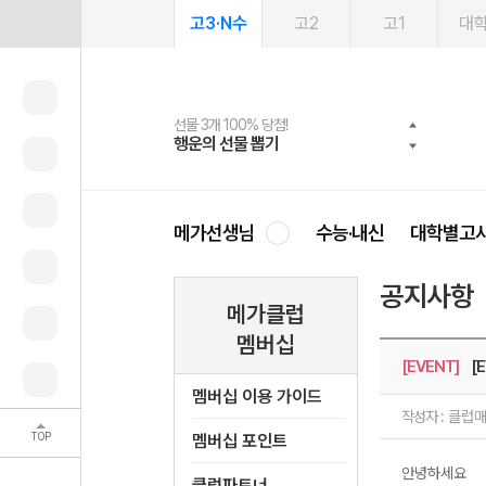
고3·N수
고2
고1
대
선물 3개 100% 당첨!
선물 100% 증정!
여름방학 스터디 캐시백
2027 러셀 단과
스마트러닝앱
메가패스
메가패스 수강생 무료혜택!
사회공헌 캠페인
행운의 선물 뽑기
메가스터디 X 올리브
메가런 썸머스쿨
강사 공개선발
설문 EVENT
3일 무료 체험권
메가클럽 멤버십
희망이룸 메가나눔
영
메가선생님
수능·내신
대학별고
공지사항
메가클럽
멤버십
[EVENT]
[E
멤버십 이용 가이드
작성자 :
클럽
TOP
멤버십 포인트
안녕하세요
클럽파트너