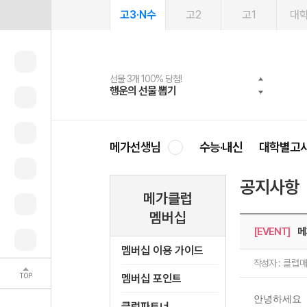
고3·N수
고2
고1
대
선물 3개 100% 당첨!
선물 100% 증정!
여름방학 스터디 캐시백
2027 러셀 단과
스마트러닝앱
메가패스
메가패스 수강생 무료혜택!
사회공헌 캠페인
행운의 선물 뽑기
메가스터디 X 올리브
메가런 썸머스쿨
강사 공개선발
설문 EVENT
3일 무료 체험권
메가클럽 멤버십
희망이룸 메가나눔
영
메가선생님
수능·내신
대학별고
공지사항
메가클럽
멤버십
[EVENT]
메
멤버십 이용 가이드
작성자 :
클럽
TOP
멤버십 포인트
안녕하세요
클럽파트너