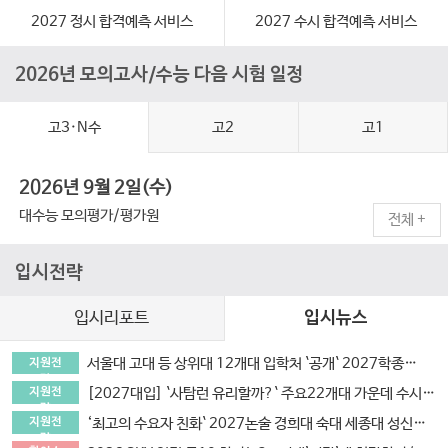
2027 정시 합격예측 서비스
2027 수시 합격예측 서비스
2026년 모의고사/수능 다음 시험 일정
고3·N수
고2
고1
2026년 9월 2일(수)
대수능 모의평가/평가원
전체
+
입시전략
입시리포트
입시뉴스
서울대 고대 등 상위대 12개대 입학처 `공개` 2027학종 합격법?.. ‘탐구활동의 연결성과 깊이’
지원전
략
[2027대입] `사탐런 유리할까?` 주요22개대 가운데 수시 `사탐런 불가` 서울대 등 6개교 `수능최저 과탐지정`
지원전
략
‘최고의 수요자 친화` 2027논술 경희대 숙대 세종대 성신여대 광운대 5개교.. 모의논술/채점/해설영상/가이드북 4종 제공
지원전
략