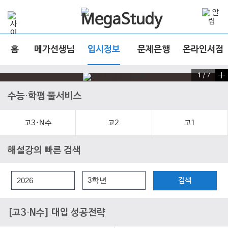
홈
메가선생님
입시정보
문제은행
온라인서점
1
/
7
수능·학평 풀서비스
고3·N수
고2
고1
해설강의 빠른 검색
검색
[고3·N수] 대입 성공전략