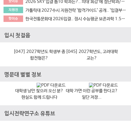
2026 SKY 입결 톱10 학과는?.. 의대`최강`에 첨단학과/무전공/경제 약진 ‘다변화 흐름`
핫이슈
가톨릭대 2027수시 지원전략 `합격가이드` 공개.. `입결부터 면접문항 합격사례까지 총망라`
지원전
략
한국전통문화대 2026입결.. 정시 수능평균 보존과학 1.5등급 `최고` 국가유산관리 전통건축/무형유산 톱3
핫이슈
입시 첫걸음
[047] 2027학년도 학생부 종
[045] 2027학년도, 고려대학
합전형은?
교는?
명문대 별별 정보
대학생 낭만 찾으러 오신 분?
대학 가면 이런 공부를 한다고?
현실도 함께 드립니다
일단 저장...
입시전략연구소 유튜브