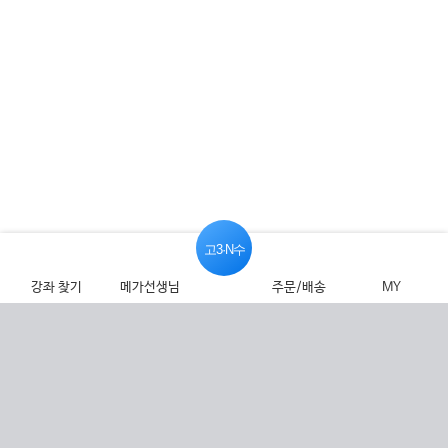
고3·N수
강좌 찾기
메가선생님
주문/배송
MY