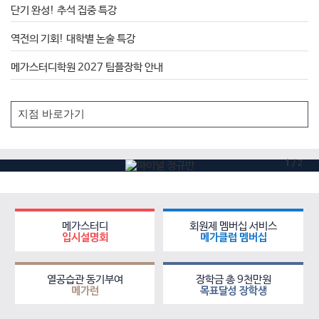
단기 완성! 추석 집중 특강
역전의 기회! 대학별 논술 특강
메가스터디학원 2027 팀플장학 안내
1
/
2
메가스터디
회원제 멤버십 서비스
입시설명회
메가클럽 멤버십
열공습관 동기부여
장학금 총 9천만원
메가런
목표달성 장학생