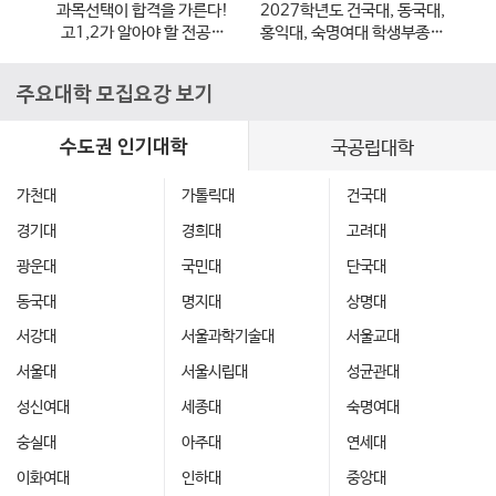
,
과목선택이 합격을 가른다!
2027학년도 건국대, 동국대,
2
,
고1,2가 알아야 할 전공별
홍익대, 숙명여대 학생부종합
전형
과목 선택 가이드
전형 지원 전략
학
주요대학 모집요강 보기
수도권 인기대학
국공립대학
가천대
가톨릭대
건국대
경기대
경희대
고려대
광운대
국민대
단국대
동국대
명지대
상명대
서강대
서울과학기술대
서울교대
서울대
서울시립대
성균관대
성신여대
세종대
숙명여대
숭실대
아주대
연세대
이화여대
인하대
중앙대