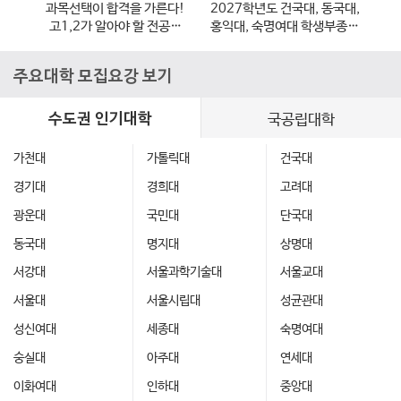
입시전략연구소 유튜브
,
과목선택이 합격을 가른다!
2027학년도 건국대, 동국대,
,
고1,2가 알아야 할 전공별
홍익대, 숙명여대 학생부종합
전형
과목 선택 가이드
전형 지원 전략
주요대학 모집요강 보기
수도권 인기대학
국공립대학
가천대
가톨릭대
건국대
경기대
경희대
고려대
광운대
국민대
단국대
동국대
명지대
상명대