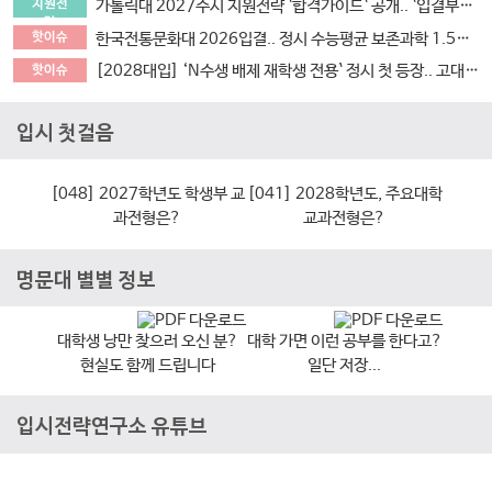
가톨릭대 2027수시 지원전략 `합격가이드` 공개.. `입결부터 면접문항 합격사례까지 총망라`
지원전
략
한국전통문화대 2026입결.. 정시 수능평균 보존과학 1.5등급 `최고` 국가유산관리 전통건축/무형유산 톱3
핫이슈
[2028대입] ‘N수생 배제 재학생 전용` 정시 첫 등장.. 고대489명 서강대90명
핫이슈
입시 첫걸음
[048] 2027학년도 학생부 교
[041] 2028학년도, 주요대학
과전형은?
교과전형은?
명문대 별별 정보
대학 가면 이런 공부를 한다고?
대학생 낭만 찾으러 오신 분?
일단 저장...
현실도 함께 드립니다