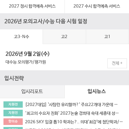
2027 정시 합격예측 서비스
2027 수시 합격예측 서비스
2026년 모의고사/수능 다음 시험 일정
고3·N수
고2
고1
2026년 9월 2일(수)
대수능 모의평가/평가원
전체
+
입시전략
입시리포트
입시뉴스
[2027대입] `사탐런 유리할까?` 주요22개대 가운데 수시 `사탐런 불가` 서울대 등 6개교 `수능최저 과탐지정`
지원전
략
‘최고의 수요자 친화` 2027논술 경희대 숙대 세종대 성신여대 광운대 5개교.. 모의논술/채점/해설영상/가이드북 4종 제공
지원전
략
2026 SKY 입결 톱10 학과는?.. 의대`최강`에 첨단학과/무전공/경제 약진 ‘다변화 흐름`
핫이슈