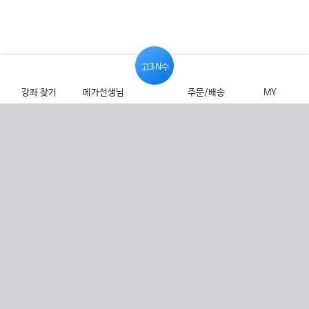
고3·N수
강좌 찾기
메가선생님
주문/배송
MY