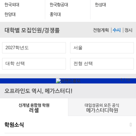
서강대
서울과학기술대
서울교대
서울대
서울시립대
성균관대
성신여대
세종대
숙명여대
숭실대
아주대
연세대
이화여대
인하대
중앙대
한국외대
한국항공대
한성대
한양대
홍익대
대학별 모집인원/경쟁률
전형계획
수시
정시
1
/
10