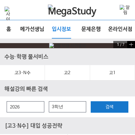
홈
메가선생님
입시정보
문제은행
온라인서점
1
/
7
수능·학평 풀서비스
고3·N수
고2
고1
해설강의 빠른 검색
검색
[고3·N수] 대입 성공전략