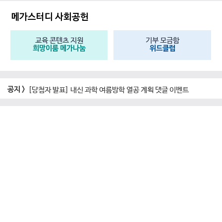
메가스터디
회원제 멤버십 서비스
입시설명회
메가클럽 멤버십
열공습관 동기부여
장학금 총 9천만원
메가런
목표달성 장학생
메가스터디 사회공헌
교육 콘텐츠 지원
기부 모금함
희망이룸 메가나눔
위드클럽
공지 >
[당첨자 발표] 내신 과학 여름방학 열공 계획 댓글 이벤트