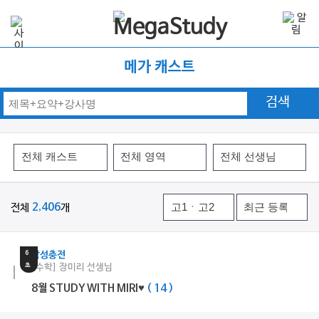
메가 캐스트
검색
전체
2,406
개
30
분
6
감성충전
초
[수학] 장미리 선생님
8월 STUDY WITH MIRI♥
( 14 )