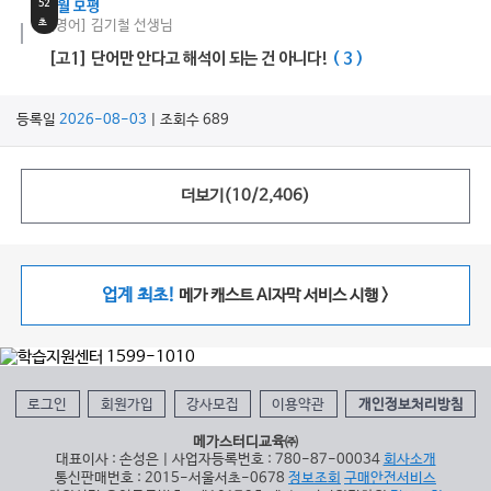
52
9월 모평
초
[영어] 김기철 선생님
[고1] 단어만 안다고 해석이 되는 건 아니다!
( 3 )
등록일
2026-08-03
| 조회수 689
더보기(
10
/
2,406
)
업계 최초!
메가 캐스트 AI자막 서비스 시행 >
로그인
회원가입
강사모집
이용약관
개인정보처리방침
메가스터디교육㈜
대표이사 : 손성은 | 사업자등록번호 : 780-87-00034
회사소개
통신판매번호 : 2015-서울서초-0678
정보조회
구매안전서비스