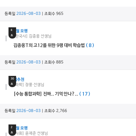
등록일
2026-08-03
| 조회수 965
15
분
6
9월 모평
초
[한국사] 김종웅 선생님
김종웅T의 고12를 위한 9평 대비 학습법
( 8 )
등록일
2026-08-03
| 조회수 885
1
분
30
쌤추천
초
[과학] 장풍 선생님
[수능 통합과학] 진짜.. 기억 안나?..
( 17 )
등록일
2026-08-03
| 조회수 2,766
12
분
2
9월 모평
초
[사회] 윤재준 선생님