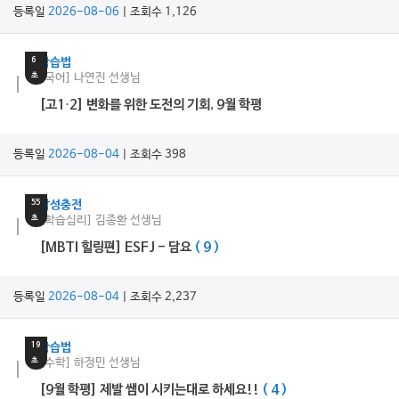
등록일
2026-08-06
| 조회수 1,126
10
분
6
학습법
초
[국어] 나연진 선생님
[고1·2] 변화를 위한 도전의 기회, 9월 학평
등록일
2026-08-04
| 조회수 398
3
분
55
감성충전
초
[학습심리] 김종환 선생님
[MBTI 힐링편] ESFJ - 담요
( 9 )
등록일
2026-08-04
| 조회수 2,237
16
분
19
학습법
초
[수학] 하정민 선생님
[9월 학평] 제발 쌤이 시키는대로 하세요!!
( 4 )