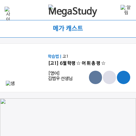
메가 캐스트
학습법 |
고1
[고1] 6월 학평 ☆ 어 휘 총 평 ☆
[영어]
김범우 선생님