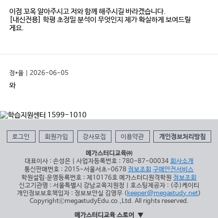
이점 꼬옥 알아주시고 저와 함께 해주시길 바라겠습니다.
[내신전용] 학평 초정밀 분석이 무엇인지 제가 확실하게 보여드릴
게요.
정*율 | 2026-06-05
와
로그인
회원가입
강사모집
이용약관
개인정보처리방침
메가스터디교육㈜
대표이사 : 손성은 | 사업자등록번호 : 780-87-00034
회사소개
통신판매번호 : 2015-서울서초-0678
정보조회
구매안전서비스
학원설립∙운영등록번호 : 제10176호 메가스터디원격학원
정보조회
신고기관명 : 서울특별시 강남교육지원청 | 호스팅제공자 : (주)케이티
개인정보보호책임자 : 정보보안실 김영무 (
keeper@megastudy.net
)
CopyrightⓒmegastudyEdu.co.,Ltd. All rights reserved.
메가스터디교육 스토어