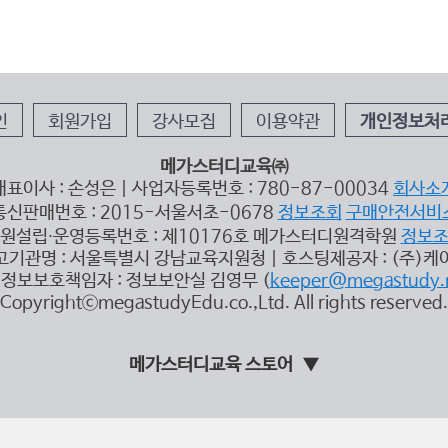
인
회원가입
강사모집
이용약관
개인정보처
메가스터디교육㈜
대표이사 : 손성은 | 사업자등록번호 : 780-87-00034
회사소
통신판매번호 : 2015-서울서초-0678
정보조회
구매안전서비
원설립∙운영등록번호 : 제10176호 메가스터디원격학원
정보
고기관명 : 서울특별시 강남교육지원청 | 호스팅제공자 : (주)케
정보보호책임자 : 정보보안실 김영무 (
keeper@megastudy.
CopyrightⓒmegastudyEdu.co.,Ltd. All rights reserved.
메가스터디교육 스토어