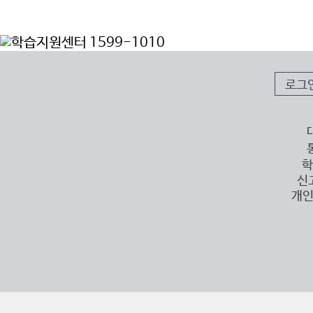
로그
학
신
개인