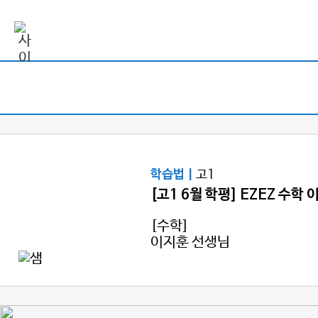
고1
학습법 |
[고1 6월 학평] EZEZ 수학
[수학]
이지훈 선생님