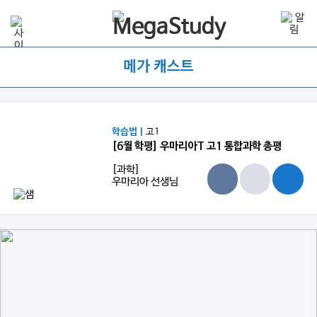
메가 캐스트
학습법 |
고1
[6월 학평] 우마리아T 고1 통합과학 총평
[과학]
우마리아 선생님