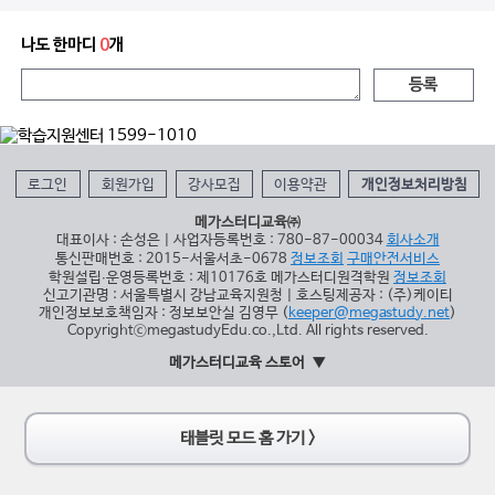
나도 한마디
0
개
등록
로그인
회원가입
강사모집
이용약관
개인정보처리방침
메가스터디교육㈜
대표이사 : 손성은 | 사업자등록번호 : 780-87-00034
회사소개
통신판매번호 : 2015-서울서초-0678
정보조회
구매안전서비스
학원설립∙운영등록번호 : 제10176호 메가스터디원격학원
정보조회
신고기관명 : 서울특별시 강남교육지원청 | 호스팅제공자 : (주)케이티
개인정보보호책임자 : 정보보안실 김영무 (
keeper@megastudy.net
)
CopyrightⓒmegastudyEdu.co.,Ltd. All rights reserved.
메가스터디교육 스토어
태블릿 모드 홈 가기 >