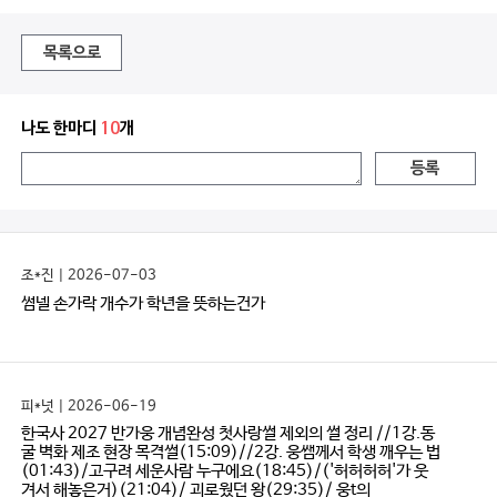
목록으로
나도 한마디
10
개
등록
조*진 | 2026-07-03
썸넬 손가락 개수가 학년을 뜻하는건가
피*넛 | 2026-06-19
한국사 2027 반가웅 개념완성 첫사랑썰 제외의 썰 정리 //1강.동
굴 벽화 제조 현장 목격썰(15:09)//2강. 웅쌤께서 학생 깨우는 법
(01:43)/고구려 세운사람 누구에요(18:45)/('허허허허'가 웃
겨서 해놓은거)(21:04)/ 괴로웠던 왕(29:35)/ 웅t의