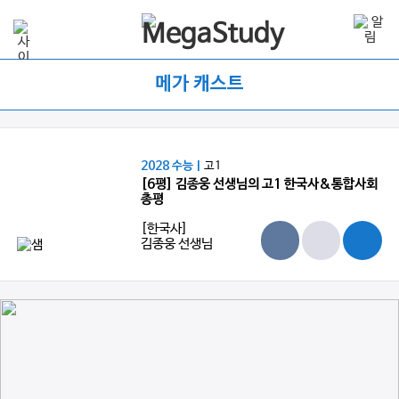
메가 캐스트
2028 수능 |
고1
[6평] 김종웅 선생님의 고1 한국사&통합사회
총평
[한국사]
김종웅 선생님