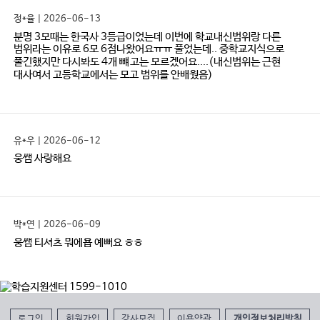
정*율 | 2026-06-13
분명 3모때는 한국사 3등급이었는데 이번에 학교내신범위랑 다른
범위라는 이유로 6모 6점나왔어요ㅠㅠ 풀었는데.. 중학교지식으로
풀긴했지만 다시봐도 4개 뺴고는 모르겠어요....(내신범위는 근현
대사여서 고등학교에서는 모고 범위를 안배웠음)
유*우 | 2026-06-12
웅쌤 사랑해요
박*연 | 2026-06-09
웅쌤 티셔츠 뭐에욥 예뻐요 ㅎㅎ
로그인
회원가입
강사모집
이용약관
개인정보처리방침