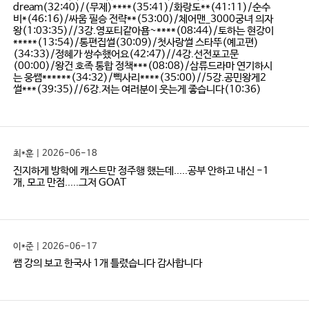
dream(32:40)/(무제)****(35:41)/화랑도**(41:11)/순수
비*(46:16)/싸움 필승 전략**(53:00)/체어맨_3000궁녀 의자
왕(1:03:35)//3강.영포티같아욤~****(08:44)/토하는 현강이
*****(13:54)/통편집썰(30:09)/첫사랑썰 스타뚜(예고편)
(34:33)/정혜가 쌍수했어요(42:47)//4강.선전포고문
(00:00)/왕건 호족 통합 정책***(08:08)/삼류드라마 연기하시
는 웅쌤******(34:32)/삑사리****(35:00)//5강.공민왕게2
썰***(39:35)//6강.저는 여러분이 웃는게 좋습니다(10:36)
최*훈 | 2026-06-18
진지하게 방학에 캐스트만 정주행 했는데.....공부 안하고 내신 -1
개, 모고 만점.....그저 GOAT
이*준 | 2026-06-17
쌤 강의 보고 한국사 1개 틀렸습니다 감사합니다