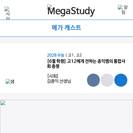
메가 캐스트
2028 수능 |
고1, 고2
[6월 학평] 고12에게 전하는 종익쌤의 통합사
회 총평
[사회]
김종익 선생님