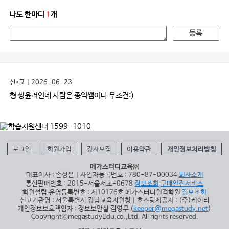
나도 한마디
1
개
등록
신*균 | 2026-06-23
형 쌍윤러인데 사탐은 종익쌤이다 무조건:)
로그인
회원가입
강사모집
이용약관
개인정보처리방침
메가스터디교육㈜
대표이사 : 손성은 | 사업자등록번호 : 780-87-00034
회사소개
통신판매번호 : 2015-서울서초-0678
정보조회
구매안전서비스
학원설립∙운영등록번호 : 제10176호 메가스터디원격학원
정보조회
신고기관명 : 서울특별시 강남교육지원청 | 호스팅제공자 : (주)케이티
개인정보보호책임자 : 정보보안실 김영무 (
keeper@megastudy.net
)
CopyrightⓒmegastudyEdu.co.,Ltd. All rights reserved.