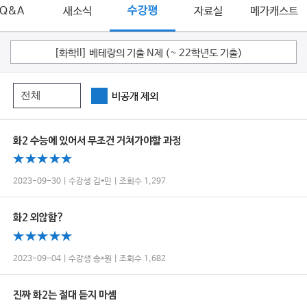
Q&A
새소식
수강평
자료실
메가캐스트
[화학ll] 베테랑의 기출 N제 (~ 22학년도 기출)
비공개 제외
화2 수능에 있어서 무조건 거쳐가야할 과정
2023-09-30 | 수강생 김*민 | 조회수 1,297
화2 외않함?
2023-09-04 | 수강생 송*원 | 조회수 1,682
진짜 화2는 절대 듣지 마셈