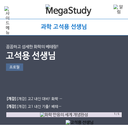
과학 고석용 선생님
꼼꼼하고 섬세한 화학의 베테랑!
고석용 선생님
프로필
[개강]
[개강] 고2 내신 대비! 화학 반
응의 세계 베테랑의 개념완성 (진로선
[개강]
[개강] 고1 내신 기출! 베테랑
택)
의 완자 기출PICK 통합과학2(문제풀
1
/
5
이)