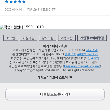
2025-04-14 | 수강생 조*윤 | 조회수 271
로그인
회원가입
강사모집
이용약관
개인정보처리방침
메가스터디교육㈜
대표이사 : 손성은 | 사업자등록번호 : 780-87-00034
회사소개
통신판매번호 : 2015-서울서초-0678
정보조회
구매안전서비스
학원설립∙운영등록번호 : 제10176호 메가스터디원격학원
정보조회
신고기관명 : 서울특별시 강남교육지원청 | 호스팅제공자 : (주)케이티
개인정보보호책임자 : 정보보안실 김영무 (
keeper@megastudy.net
)
CopyrightⓒmegastudyEdu.co.,Ltd. All rights reserved.
메가스터디교육 스토어
태블릿 모드 홈 가기 >