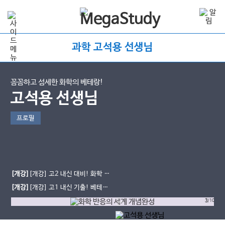
과학 고석용 선생님
꼼꼼하고 섬세한 화학의 베테랑!
고석용 선생님
프로필
[개강]
[개강] 고2 내신 대비! 화학 반
응의 세계 베테랑의 개념완성 (진로선
[개강]
[개강] 고1 내신 기출! 베테랑
택)
의 완자 기출PICK 통합과학2(문제풀
3
/10
이)