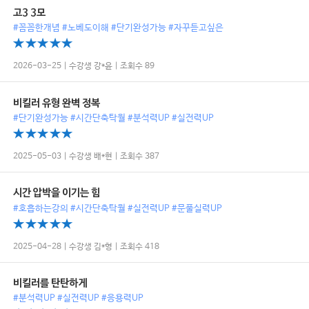
고3 3모
#꼼꼼한개념 #노베도이해 #단기완성가능 #자꾸듣고싶은
2026-03-25 | 수강생 강*윤 | 조회수 89
비킬러 유형 완벽 정복
#단기완성가능 #시간단축탁월 #분석력UP #실전력UP
2025-05-03 | 수강생 배*현 | 조회수 387
시간 압박을 이기는 힘
#호흡하는강의 #시간단축탁월 #실전력UP #문풀실력UP
2025-04-28 | 수강생 김*형 | 조회수 418
비킬러를 탄탄하게
#분석력UP #실전력UP #응용력UP