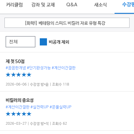
커리큘럼
강좌 및 교재
Q&A
새소식
수강
[화학l] 베테랑의 스피드 비킬러 자료 유형 특강
비공개 제외
제 첫 50점
#꼼꼼한개념 #단기완성가능 #계산이간결한
2026-06-06 | 수강생 방*윤 | 조회수 118
비킬러의 중요성
#계산이간결한 #실전력UP #문풀실력UP
2026-03-27 | 수강생 방*석 | 조회수 62