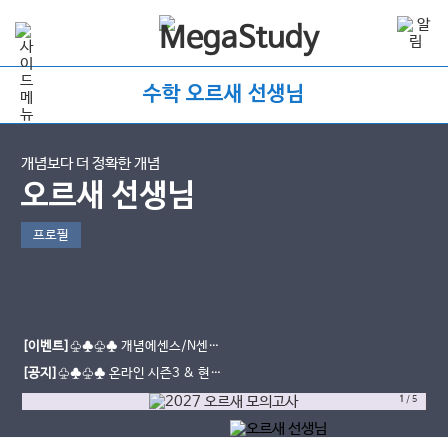
수학 오르새 선생님
개념보다 더 정확한 개념
오르새 선생님
프로필
[이벤트]
♧♣♧♣ 개념에센스/N센스
수강평 이벤트
[공지]
♧♣♧♣ 온라인 시즌3 & 현장
스케치
1
/
5