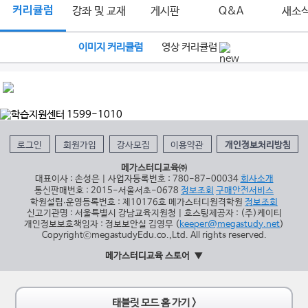
커리큘럼
강좌 및 교재
게시판
Q&A
새소
이미지 커리큘럼
영상 커리큘럼
로그인
회원가입
강사모집
이용약관
개인정보처리방침
메가스터디교육㈜
대표이사 : 손성은 | 사업자등록번호 : 780-87-00034
회사소개
통신판매번호 : 2015-서울서초-0678
정보조회
구매안전서비스
학원설립∙운영등록번호 : 제10176호 메가스터디원격학원
정보조회
신고기관명 : 서울특별시 강남교육지원청 | 호스팅제공자 : (주)케이티
개인정보보호책임자 : 정보보안실 김영무 (
keeper@megastudy.net
)
CopyrightⓒmegastudyEdu.co.,Ltd. All rights reserved.
메가스터디교육 스토어
태블릿 모드 홈 가기 >