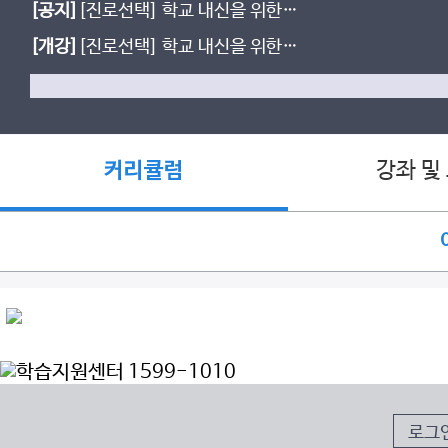
[공지]
[진로선택] 학교 내신을 위한
생물의 유전 starter
[개강]
[진로선택] 학교 내신을 위한
세포와 물질대사
강좌 및
커리큘럼
로그