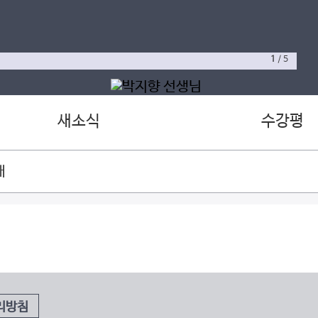
1
/
5
새소식
수강평
재
리방침