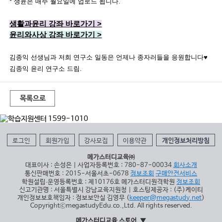
* 생윤은 매주 월요일에 업로드 됩니다.
생활과윤리 강좌 바로가기 >
윤리와사상 강좌 바로가기 >
김종익 선생님과 저희 연구소 일동은 언제나 종자러들을 응원합니다♥
김종익 윤리 연구소 드림.
목록으로
로그인
회원가입
강사모집
이용약관
개인정보처리방침
메가스터디교육㈜
대표이사 : 손성은 | 사업자등록번호 : 780-87-00034
회사소개
통신판매번호 : 2015-서울서초-0678
정보조회
구매안전서비스
학원설립∙운영등록번호 : 제10176호 메가스터디원격학원
정보조회
신고기관명 : 서울특별시 강남교육지원청 | 호스팅제공자 : (주)케이티
개인정보보호책임자 : 정보보안실 김영무 (
keeper@megastudy.net
)
CopyrightⓒmegastudyEdu.co.,Ltd. All rights reserved.
메가스터디교육 스토어