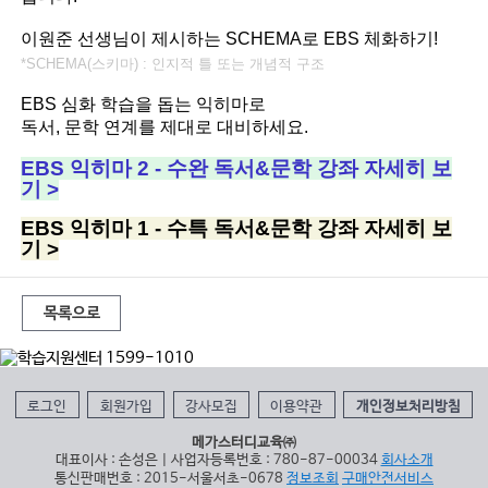
이원준 선생님이 제시하는 SCHEMA로
EBS 체화하기!
*
SCHEMA(스키마) :
인지적 틀 또는 개념적 구조
EBS 심화 학습을 돕는 익히마로
독서, 문학 연계를 제대로 대비하세요
.
EBS 익히마 2 - 수완 독서&문학 강좌 자세히 보
기 >
EBS 익히마 1 - 수특 독서&문학 강좌 자세히 보
기 >
목록으로
로그인
회원가입
강사모집
이용약관
개인정보처리방침
메가스터디교육㈜
대표이사 : 손성은 | 사업자등록번호 : 780-87-00034
회사소개
통신판매번호 : 2015-서울서초-0678
정보조회
구매안전서비스