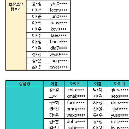
윤
*
정
yhj0****
보온보냉
텀블러
이
*
선
leem****
이
*
준
jun0****
이
*
혁
juhy****
이
*
우
kevi****
이
*
수
taes****
이
*
성
haes****
임
*
현
dla7****
정
*
성
wys0****
정
*
은
jung****
최
*
후
cwes****
상품명
이름
아이디
이름
아이디
강
*
원
chlo****
박
*
혜
qkrw****
고
*
라
kmak****
서
*
현
seos****
구
*
회
form****
서
*
상
dnjs****
권
*
진
nmcy****
신
*
윤
sjy0****
김
*
윤
waxo****
유
*
우
yuse****
김
*
훈
doho****
유
*
성
mzrz****
김
*
빈
subi****
이
*
용
kyuy****