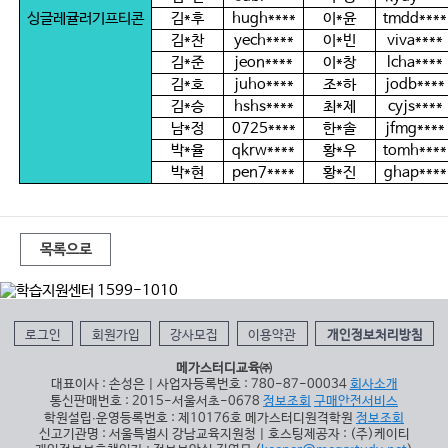
싱글레귤러기프티콘
김
*
후
hugh****
이
*
윤
tmdd****
김
*
찬
yech****
이
*
빈
viva****
김
*
준
jeon****
이
*
창
lcha****
김
*
호
juho****
조
*
하
jodb****
김
*
승
hshs****
최
*
제
cyjs****
남
*
정
0725****
한
*
솔
jfmg****
박
*
율
qkrw****
황
*
우
tomh****
박
*
현
pen7****
황
*
진
ghap****
목록으로
로그인
회원가입
강사모집
이용약관
개인정보처리방침
메가스터디교육㈜
대표이사 : 손성은 | 사업자등록번호 : 780-87-00034
회사소개
통신판매번호 : 2015-서울서초-0678
정보조회
구매안전서비스
학원설립∙운영등록번호 : 제10176호 메가스터디원격학원
정보조회
신고기관명 : 서울특별시 강남교육지원청 | 호스팅제공자 : (주)케이티