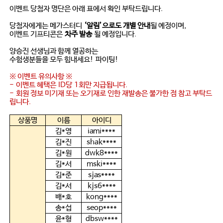
이벤트 당첨자 명단은 아래 표에서 확인 부탁드립니다
.
당첨자에게는 메가스터디
‘알림’으로도 개별 안내
될 예정이며
,
이벤트 기프티콘은
차주 발송
될 예정입니다
.
양승진 선생님과 함께 열공하는
수험생분들을 모두 힘내세요
!
파이팅
!
※ 이벤트 유의사항 ※
-
이벤트 혜택은
ID
당
1
회만 지급됩니다
.
-
회원 정보 미기재 또는 오기재로 인한 재발송은 불가한 점 참고 부탁드
립니다
.
상품명
이름
아이디
김
*
영
iami****
김
*
진
shak****
김
*
원
dwk8****
김
*
서
mski****
김
*
준
sjas****
김
*
서
kjs6****
배
*
호
kong****
송
*
섭
seop****
윤*형
dbsw****