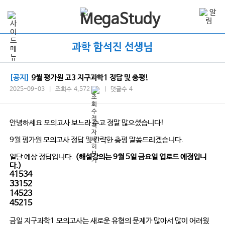
과학 함석진 선생님
[공지]
9월 평가원 고3 지구과학1 정답 및 총평!
2025-09-03 | 조회수 4,572
| 댓글수 4
안녕하세요 모의고사 보느라 수고 정말 많으셨습니다!
9월 평가원 모의고사 정답 및 간략한 총평 말씀드리겠습니다.
일단 예상 정답입니다.
(해설강의는 9월 5일 금요일 업로드 예정입니
다.)
41534
33152
14523
45215
금일 지구과학1 모의고사는 새로운 유형의 문제가 많아서 많이 어려웠