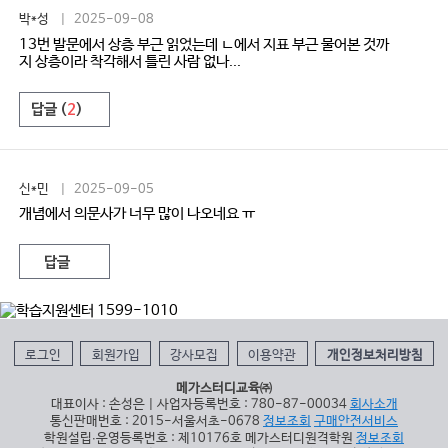
박*성
| 2025-09-08
13번 발문에서 상층 부근 읽었는데 ㄴ에서 지표 부근 물어본 것까
지 상층이라 착각해서 틀린 사람 없나...
답글 (
2
)
신*민
| 2025-09-05
개념에서 의문사가 너무 많이 나오네요 ㅠ
답글
로그인
회원가입
강사모집
이용약관
개인정보처리방침
메가스터디교육㈜
대표이사 : 손성은 | 사업자등록번호 : 780-87-00034
회사소개
통신판매번호 : 2015-서울서초-0678
정보조회
구매안전서비스
학원설립∙운영등록번호 : 제10176호 메가스터디원격학원
정보조회