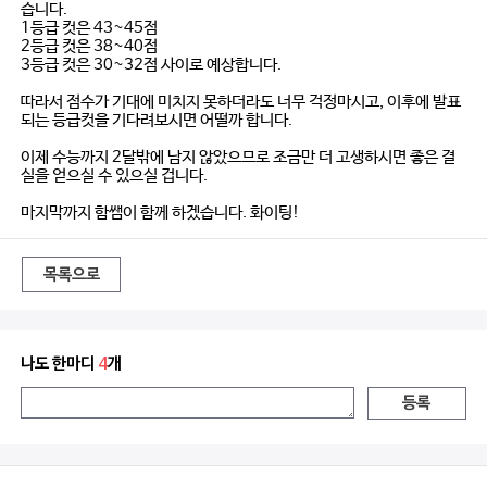
습니다.
1등급 컷은 43~45점
2등급 컷은 38~40점
3등급 컷은 30~32점 사이로 예상합니다.
따라서 점수가 기대에 미치지 못하더라도 너무 걱정마시고, 이후에 발표
되는 등급컷을 기다려보시면 어떨까 합니다.
이제 수능까지 2달밖에 남지 않았으므로 조금만 더 고생하시면 좋은 결
실을 얻으실 수 있으실 겁니다.
마지막까지 함쌤이 함께 하겠습니다. 화이팅!
목록으로
나도 한마디
4
개
등록