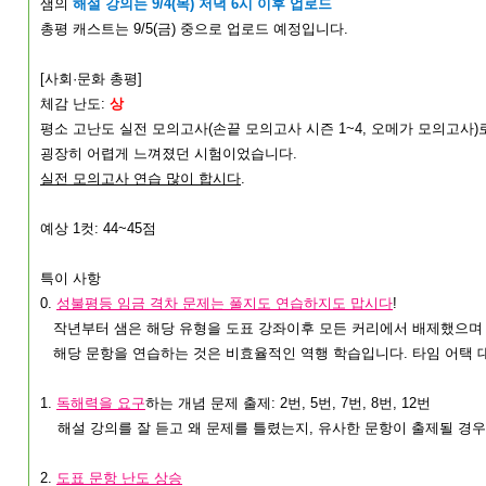
샘의
해설 강의는 9/4(목) 저녁 6시 이후 업로드
총평 캐스트는 9/5(금) 중으로 업로드 예정입니다.
[사회·문화 총평]
체감 난도:
상
평소 고난도 실전 모의고사(손끝 모의고사 시즌 1~4, 오메가 모의고
굉장히 어렵게 느껴졌던 시험이었습니다.
실전 모의고사 연습 많이 합시다
.
예상 1컷: 44~45점
특이 사항
0.
성불평등 임금 격차 문제는 풀지도 연습하지도 맙시다
!
작년부터 샘은 해당 유형을 도표 강좌이후 모든 커리에서 배제했으며
해당 문항을 연습하는 것은 비효율적인 역행 학습입니다. 타임 어택 
1.
독해력을 요구
하는 개념 문제 출제: 2번, 5번, 7번, 8번, 12번
해설 강의를 잘 듣고 왜 문제를 틀렸는지, 유사한 문항이 출제될 경우
2.
도표 문항 난도 상승