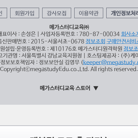
인
회원가입
강사모집
이용약관
개인정보처
메가스터디교육㈜
대표이사 : 손성은 | 사업자등록번호 : 780-87-00034
회사소
통신판매번호 : 2015-서울서초-0678
정보조회
구매안전서비
원설립∙운영등록번호 : 제10176호 메가스터디원격학원
정보
고기관명 : 서울특별시 강남교육지원청 | 호스팅제공자 : (주)케
정보보호책임자 : 정보보안실 김영무 (
keeper@megastudy.
CopyrightⓒmegastudyEdu.co.,Ltd. All rights reserved.
메가스터디교육 스토어