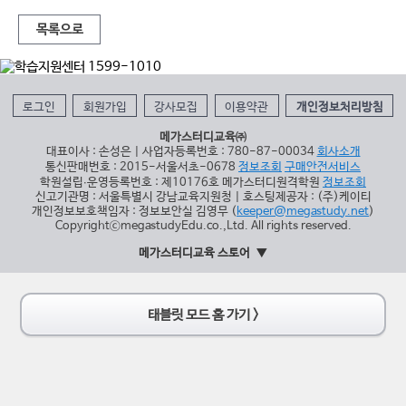
목록으로
로그인
회원가입
강사모집
이용약관
개인정보처리방침
메가스터디교육㈜
대표이사 : 손성은 | 사업자등록번호 : 780-87-00034
회사소개
통신판매번호 : 2015-서울서초-0678
정보조회
구매안전서비스
학원설립∙운영등록번호 : 제10176호 메가스터디원격학원
정보조회
신고기관명 : 서울특별시 강남교육지원청 | 호스팅제공자 : (주)케이티
개인정보보호책임자 : 정보보안실 김영무 (
keeper@megastudy.net
)
CopyrightⓒmegastudyEdu.co.,Ltd. All rights reserved.
메가스터디교육 스토어
태블릿 모드 홈 가기 >