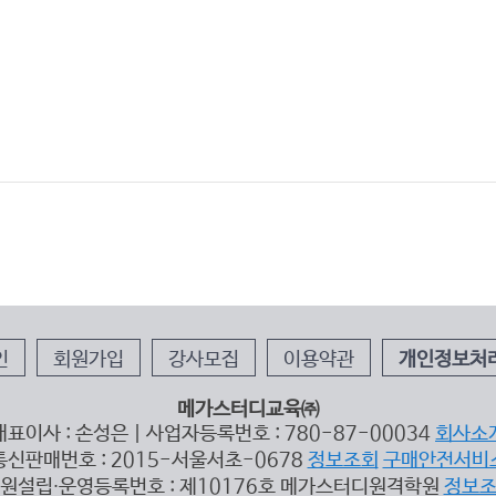
인
회원가입
강사모집
이용약관
개인정보처
메가스터디교육㈜
대표이사 : 손성은 | 사업자등록번호 : 780-87-00034
회사소
통신판매번호 : 2015-서울서초-0678
정보조회
구매안전서비
원설립∙운영등록번호 : 제10176호 메가스터디원격학원
정보