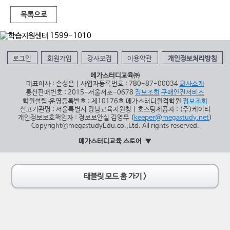
목록으로
로그인
회원가입
강사모집
이용약관
개인정보처리방침
메가스터디교육㈜
대표이사 : 손성은 | 사업자등록번호 : 780-87-00034
회사소개
통신판매번호 : 2015-서울서초-0678
정보조회
구매안전서비스
학원설립∙운영등록번호 : 제10176호 메가스터디원격학원
정보조회
신고기관명 : 서울특별시 강남교육지원청 | 호스팅제공자 : (주)케이티
개인정보보호책임자 : 정보보안실 김영무 (
keeper@megastudy.net
)
CopyrightⓒmegastudyEdu.co.,Ltd. All rights reserved.
메가스터디교육 스토어
태블릿 모드 홈 가기 >