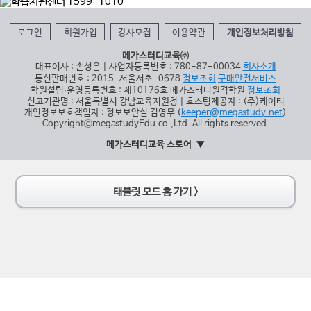
로그인
회원가입
강사모집
이용약관
개인정보처리방침
메가스터디교육㈜
대표이사 : 손성은 | 사업자등록번호 : 780-87-00034
회사소개
통신판매번호 : 2015-서울서초-0678
정보조회
구매안전서비스
학원설립∙운영등록번호 : 제10176호 메가스터디원격학원
정보조회
신고기관명 : 서울특별시 강남교육지원청 | 호스팅제공자 : (주)케이티
개인정보보호책임자 : 정보보안실 김영무 (
keeper@megastudy.net
)
CopyrightⓒmegastudyEdu.co.,Ltd. All rights reserved.
메가스터디교육 스토어
태블릿 모드 홈 가기 >