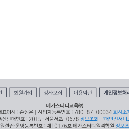
인
회원가입
강사모집
이용약관
개인정보처
메가스터디교육㈜
대표이사 : 손성은 | 사업자등록번호 : 780-87-00034
회사소
통신판매번호 : 2015-서울서초-0678
정보조회
구매안전서비
원설립∙운영등록번호 : 제10176호 메가스터디원격학원
정보