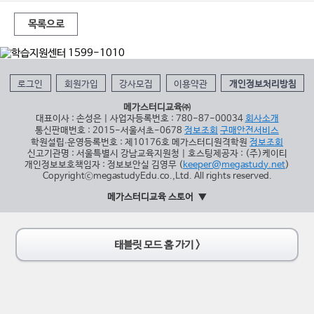
목록으로
로그인
회원가입
강사모집
이용약관
개인정보처리방침
메가스터디교육㈜
대표이사 : 손성은 | 사업자등록번호 : 780-87-00034
회사소개
통신판매번호 : 2015-서울서초-0678
정보조회
구매안전서비스
학원설립∙운영등록번호 : 제10176호 메가스터디원격학원
정보조회
신고기관명 : 서울특별시 강남교육지원청 | 호스팅제공자 : (주)케이티
개인정보보호책임자 : 정보보안실 김영무 (
keeper@megastudy.net
)
CopyrightⓒmegastudyEdu.co.,Ltd. All rights reserved.
메가스터디교육 스토어
태블릿 모드 홈 가기 >