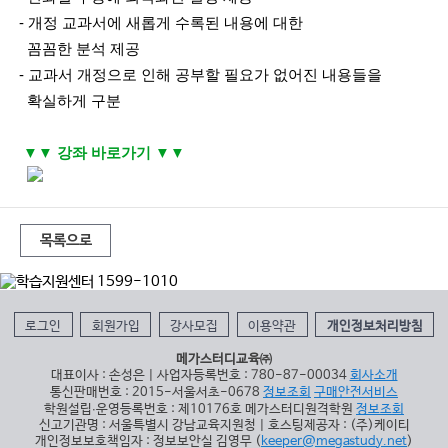
- 개정 교과서에 새롭게 수록된 내용에 대한
꼼꼼한 분석 제공
- 교과서 개정으로 인해 공부할 필요가 없어진 내용들을
확실하게 구분
▼▼ 강좌 바로가기 ▼
▼
목록으로
로그인
회원가입
강사모집
이용약관
개인정보처리방침
메가스터디교육㈜
대표이사 : 손성은 | 사업자등록번호 : 780-87-00034
회사소개
통신판매번호 : 2015-서울서초-0678
정보조회
구매안전서비스
학원설립∙운영등록번호 : 제10176호 메가스터디원격학원
정보조회
신고기관명 : 서울특별시 강남교육지원청 | 호스팅제공자 : (주)케이티
개인정보보호책임자 : 정보보안실 김영무 (
keeper@megastudy.net
)