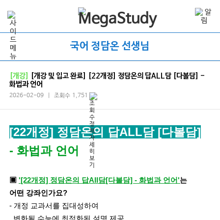
국어 정담온 선생님
[개강]
[개강 및 입고 완료] [22개정] 정담온의 답ALL담 [다볼담] -
화법과 언어
2026-02-09 | 조회수 1,751
[22개정] 정담온의 답ALL담 [다볼담]
- 화법과 언어
▣
'[22개정] 정담온의 답All담[다볼담] - 화법과 언어'
는
어떤 강좌인가요?
- 개정 교과서를
집대성하여
변화될 수능에 최적화된 설명 제공