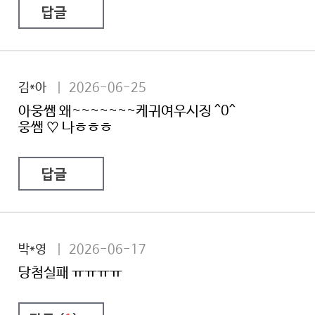
답글
김*아
| 2026-06-25
아웅쌤 왜~~~~~~~케귀여우시징 ^0^
웅쌤 ♡ 나ㅎㅎㅎ
답글
박*영
| 2026-06-17
당첨실패 ㅠㅠㅠㅠ