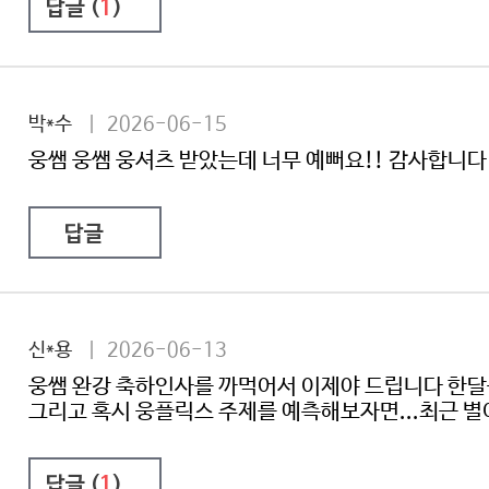
답글 (
1
)
박*수
| 2026-06-15
웅쌤 웅쌤 웅셔츠 받았는데 너무 예뻐요!! 감사합니다
답글
신*용
| 2026-06-13
웅쌤 완강 축하인사를 까먹어서 이제야 드립니다 한
그리고 혹시 웅플릭스 주제를 예측해보자면...최근 별
답글 (
1
)