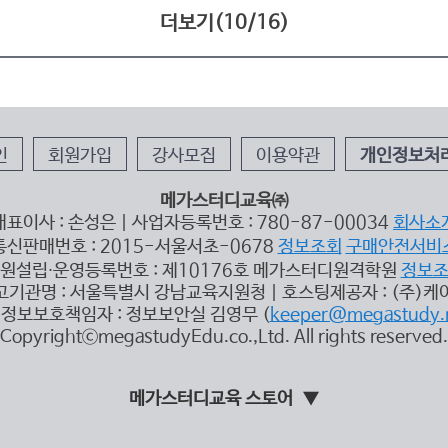
더보기(
10
/
16
)
인
회원가입
강사모집
이용약관
개인정보처
메가스터디교육㈜
대표이사 : 손성은 | 사업자등록번호 : 780-87-00034
회사소
통신판매번호 : 2015-서울서초-0678
정보조회
구매안전서비
원설립∙운영등록번호 : 제10176호 메가스터디원격학원
정보
고기관명 : 서울특별시 강남교육지원청 | 호스팅제공자 : (주)케
정보보호책임자 : 정보보안실 김영무 (
keeper@megastudy.
CopyrightⓒmegastudyEdu.co.,Ltd. All rights reserved.
메가스터디교육 스토어