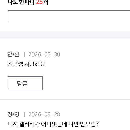
나도 한마디
25
개
안*환
| 2026-05-30
킹콩쌤 사랑해요
답글
정*영
| 2026-05-28
디시 갤러리가 어디잇는데 나만 안보임?