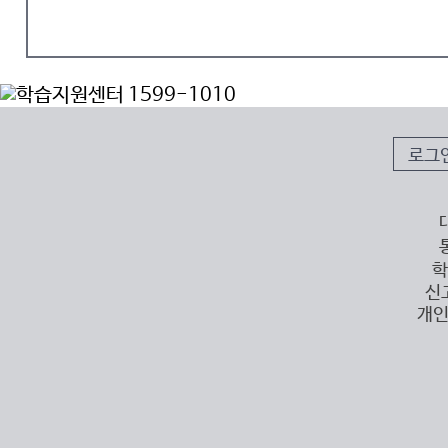
로그
학
신
개인