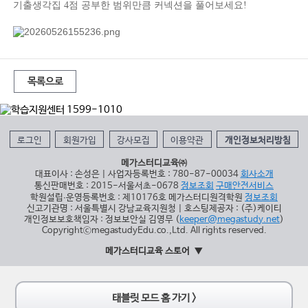
기출생각집 4점 공부한 범위만큼 커넥션을 풀어보세요!
목록으로
로그인
회원가입
강사모집
이용약관
개인정보처리방침
메가스터디교육㈜
대표이사 : 손성은 | 사업자등록번호 : 780-87-00034
회사소개
통신판매번호 : 2015-서울서초-0678
정보조회
구매안전서비스
학원설립∙운영등록번호 : 제10176호 메가스터디원격학원
정보조회
신고기관명 : 서울특별시 강남교육지원청 | 호스팅제공자 : (주)케이티
개인정보보호책임자 : 정보보안실 김영무 (
keeper@megastudy.net
)
CopyrightⓒmegastudyEdu.co.,Ltd. All rights reserved.
메가스터디교육 스토어
태블릿 모드 홈 가기 >