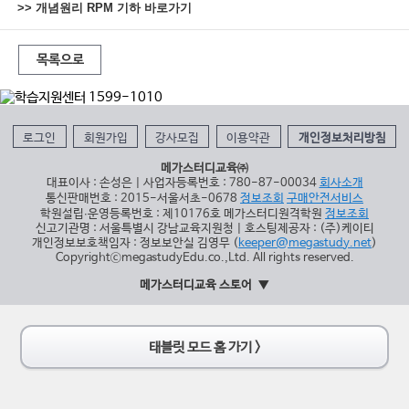
>> 개념원리 RPM 기하 바로가기
목록으로
로그인
회원가입
강사모집
이용약관
개인정보처리방침
메가스터디교육㈜
대표이사 : 손성은 | 사업자등록번호 : 780-87-00034
회사소개
통신판매번호 : 2015-서울서초-0678
정보조회
구매안전서비스
학원설립∙운영등록번호 : 제10176호 메가스터디원격학원
정보조회
신고기관명 : 서울특별시 강남교육지원청 | 호스팅제공자 : (주)케이티
개인정보보호책임자 : 정보보안실 김영무 (
keeper@megastudy.net
)
CopyrightⓒmegastudyEdu.co.,Ltd. All rights reserved.
메가스터디교육 스토어
태블릿 모드 홈 가기 >