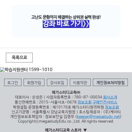
고난도 문항까지 해결하는 상위권 실력 완성!
강좌 바로 가기>>
목록으로
로그인
회원가입
강사모집
이용약관
개인정보처리방침
메가스터디교육㈜
대표이사 : 손성은 | 사업자등록번호 : 780-87-00034
회사소개
통신판매번호 : 2015-서울서초-0678
정보조회
구매안전서비스
학원설립∙운영등록번호 : 제10176호 메가스터디원격학원
정보조회
신고기관명 : 서울특별시 강남교육지원청 | 호스팅제공자 : (주)케이티
개인정보보호책임자 : 정보보안실 김영무 (
keeper@megastudy.net
)
CopyrightⓒmegastudyEdu.co.,Ltd. All rights reserved.
메가스터디교육 스토어