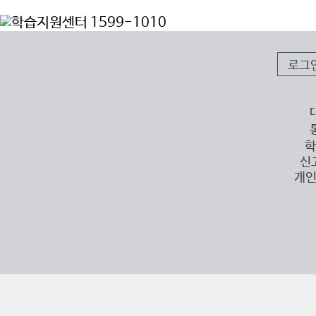
로그
학
신
개인