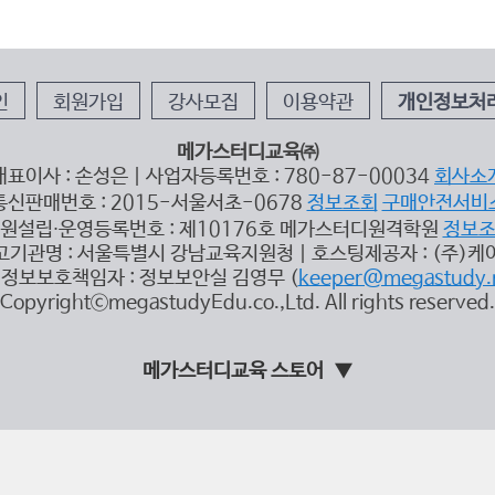
인
회원가입
강사모집
이용약관
개인정보처
메가스터디교육㈜
대표이사 : 손성은 | 사업자등록번호 : 780-87-00034
회사소
통신판매번호 : 2015-서울서초-0678
정보조회
구매안전서비
원설립∙운영등록번호 : 제10176호 메가스터디원격학원
정보
고기관명 : 서울특별시 강남교육지원청 | 호스팅제공자 : (주)케
정보보호책임자 : 정보보안실 김영무 (
keeper@megastudy.
CopyrightⓒmegastudyEdu.co.,Ltd. All rights reserved.
메가스터디교육 스토어