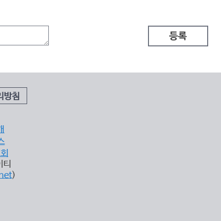
등록
리방침
개
스
조회
이티
net
)