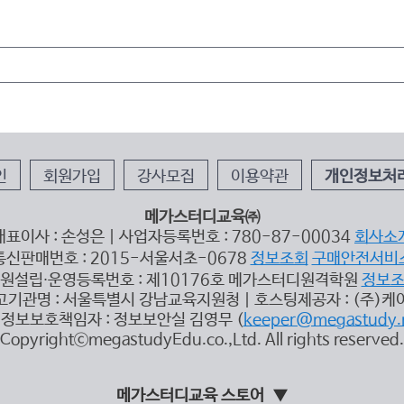
인
회원가입
강사모집
이용약관
개인정보처
메가스터디교육㈜
대표이사 : 손성은 | 사업자등록번호 : 780-87-00034
회사소
통신판매번호 : 2015-서울서초-0678
정보조회
구매안전서비
원설립∙운영등록번호 : 제10176호 메가스터디원격학원
정보
고기관명 : 서울특별시 강남교육지원청 | 호스팅제공자 : (주)케
정보보호책임자 : 정보보안실 김영무 (
keeper@megastudy.
CopyrightⓒmegastudyEdu.co.,Ltd. All rights reserved.
메가스터디교육 스토어