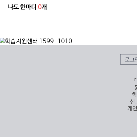
나도 한마디
0
개
로그
학
신
개인