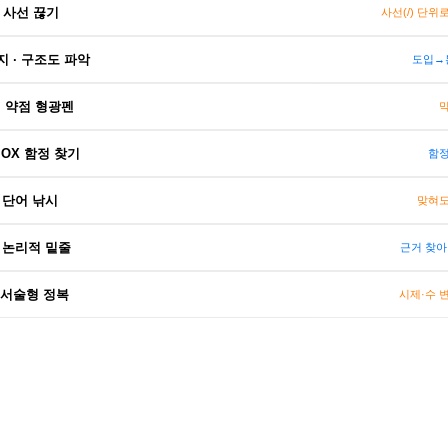
 사선 끊기
사선(/) 단위
 · 구조도 파악
도입→
· 약점 형광펜
막
 OX 함정 찾기
함정
 단어 낚시
맞혀도
 논리적 밑줄
근거 찾아
 서술형 정복
시제·수 