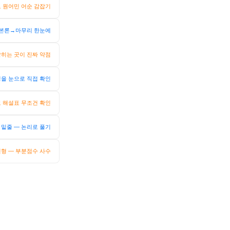
로 원어민 어순 감잡기
본론→마무리 한눈에
히는 곳이 진짜 약점
을 눈으로 직접 확인
 해설표 무조건 확인
 밑줄 — 논리로 풀기
변형 — 부분점수 사수