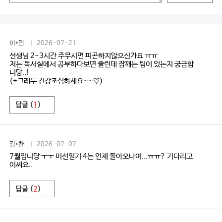
이*민
| 2026-07-21
선생님 2-3시간 주무시면 피곤하지않으신가요 ㅠㅠ
저는 독서실에서 공부하다보면 졸린데 잠깨는 팁이 있는지 궁금합
니당..!
(+그래두 건강조심하세요~~♡)
답글 (
1
)
김*찬
| 2026-07-07
7월입니당 ㅜㅜ 미선일기 4는 언제 돌아오나여...ㅠㅠ? 기다리고
이써요..
답글 (
2
)