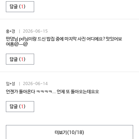
답글 (
1
)
홍*경
| 2026-06-15
떤댕님 pd님이랑 드신 밥집 중에 마지막 사진 어디에요?맛있어보
여욤@ㅡ@
답글 (
1
)
임*성
| 2026-06-14
언젠가 돌아온다 ㅋㅋㅋㅋ... 언제 또 돌아오는데요오
답글 (
1
)
더보기(
10
/
18
)