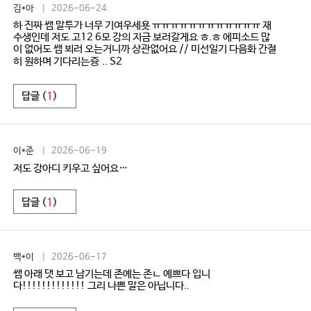
김*아
| 2026-06-24
하 진짜 쌤 말투가 너무 기여우세욧 ㅠㅠㅠㅠㅠㅠㅠㅠㅠㅠㅠㅠ 재
수생인데 저도 고12 6모 강의 지금 보러갈게요 ㅎ.ㅎ 에피소드 많
이 없어도 쌤 뵈러 오는거니까 상관없어요 // 미선일기 다음화 간절
히 원하며 기다리는즁 .. S2
답글 (
1
)
이*준
| 2026-06-19
저도 강아디 키우고 싶어요…
답글 (
1
)
백*이
| 2026-06-17
쌤 아래 댓 보고 남기는데 존예는 존ㄴ 예쁘다 입니
다!!!!!!!!!!!!! 그리 나쁜 말은 아닙니다..