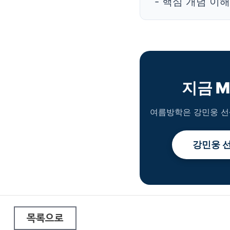
- 핵심 개념 이
지금 M
여름방학은 강민웅 선
강민웅 선
목록으로