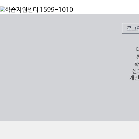
로그
학
신
개인