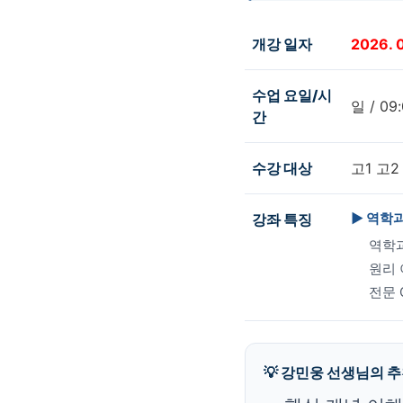
개강 일자
2026. 
수업 요일/시
일 / 09:
간
수강 대상
고1 고
▶ 역학과
강좌 특징
역학과
원리 
전문 
💡 강민웅 선생님의 