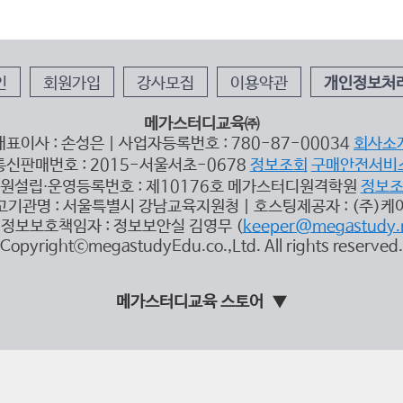
인
회원가입
강사모집
이용약관
개인정보처
메가스터디교육㈜
대표이사 : 손성은 | 사업자등록번호 : 780-87-00034
회사소
통신판매번호 : 2015-서울서초-0678
정보조회
구매안전서비
원설립∙운영등록번호 : 제10176호 메가스터디원격학원
정보
고기관명 : 서울특별시 강남교육지원청 | 호스팅제공자 : (주)케
정보보호책임자 : 정보보안실 김영무 (
keeper@megastudy.
CopyrightⓒmegastudyEdu.co.,Ltd. All rights reserved.
메가스터디교육 스토어