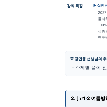
▶ 실전
강좌 특징
202
물리학
100
심층 
연구원
💡 강민웅 선생님의 
- 주제별 풀이 
2. [고1
·
2 여름방