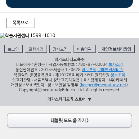
목록으로
로그인
회원가입
강사모집
이용약관
개인정보처리방침
메가스터디교육㈜
대표이사 : 손성은 | 사업자등록번호 : 780-87-00034
회사소개
통신판매번호 : 2015-서울서초-0678
정보조회
구매안전서비스
학원설립∙운영등록번호 : 제10176호 메가스터디원격학원
정보조회
신고기관명 : 서울특별시 강남교육지원청 | 호스팅제공자 : (주)케이티
개인정보보호책임자 : 정보보안실 김영무 (
keeper@megastudy.net
)
CopyrightⓒmegastudyEdu.co.,Ltd. All rights reserved.
메가스터디교육 스토어
태블릿 모드 홈 가기 >