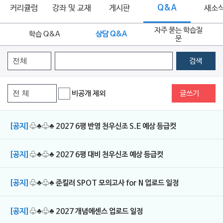
커리큘럼
강좌 및 교재
게시판
Q&A
새소
자주 묻는 학습질
학습 Q&A
상담 Q&A
문
검색
비공개 제외
글쓰기
[공지]
♧♣♧♣ 2027 6평 반영 천우신조 S.E 예상 등급컷
[공지]
♧♣♧♣ 2027 6평 대비 천우신조 예상 등급컷
[공지]
♧♣♧♣ 준킬러 SPOT 모의고사 for N 업로드 일정
[공지]
♧♣♧♣ 2027 개념에센스 업로드 일정