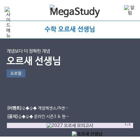
수학 오르새 선생님
개념보다 더 정확한 개념
오르새 선생님
프로필
[이벤트]
♧♣♧♣ 개념에센스/N센스
수강평 이벤트
[공지]
♧♣♧♣ 온라인 시즌3 & 현장
스케치
1
/
5