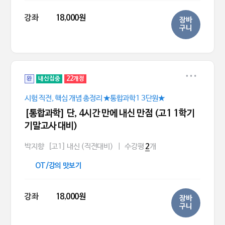
강좌
18,000원
장바
구니
완
내신집중
22개정
시험 직전, 핵심 개념 총정리 ★통합과학1 3단원★
[통합과학] 단, 4시간 만에 내신 만점 (고1 1학기
기말고사 대비)
박지향
[고1] 내신 (직전대비)
|
수강평
개
2
OT/강의 맛보기
강좌
18,000원
장바
구니