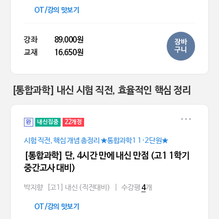
OT/강의 맛보기
강좌
89,000원
장바
구니
교재
16,650원
[통합과학] 내신 시험 직전, 효율적인 핵심 정리
완
내신집중
22개정
시험 직전, 핵심 개념 총정리 ★통합과학1 1·2단원★
[통합과학] 단, 4시간 만에 내신 만점 (고1 1학기
중간고사 대비)
박지향
[고1] 내신 (직전대비)
|
수강평
개
4
OT/강의 맛보기