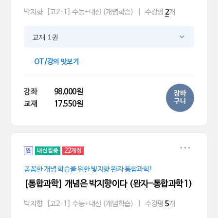
박지향
[고2·1] 수능+내신 (개념학습)
|
수강평
개
2
교재 1권
OT/강의 맛보기
강좌
98,000원
장바
구니
교재
17,550원
완
내신집중
22개정
꼼꼼한 개념 학습을 위한 빛지향 완자 통합과학!
[통합과학] 개념은 박지향이다 (완자-통합과학1)
박지향
[고2·1] 수능+내신 (개념학습)
|
수강평
개
5