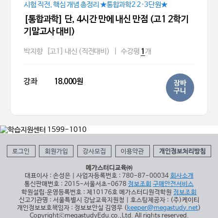
시험 직전, 핵심 개념 총정리 ★통합과학2 2·3단원★
[통합과학] 단, 4시간 만에 내신 만점 (고1 2학기
기말고사 대비)
박지향
[고1] 내신 (직전대비)
|
수강평
개
1
강좌
18,000원
장바
구니
로그인
회원가입
강사모집
이용약관
개인정보처리방침
메가스터디교육㈜
대표이사 : 손성은 | 사업자등록번호 : 780-87-00034
회사소개
통신판매번호 : 2015-서울서초-0678
정보조회
구매안전서비스
학원설립∙운영등록번호 : 제10176호 메가스터디원격학원
정보조회
신고기관명 : 서울특별시 강남교육지원청 | 호스팅제공자 : (주)케이티
개인정보보호책임자 : 정보보안실 김영무 (
keeper@megastudy.net
)
CopyrightⓒmegastudyEdu.co.,Ltd. All rights reserved.