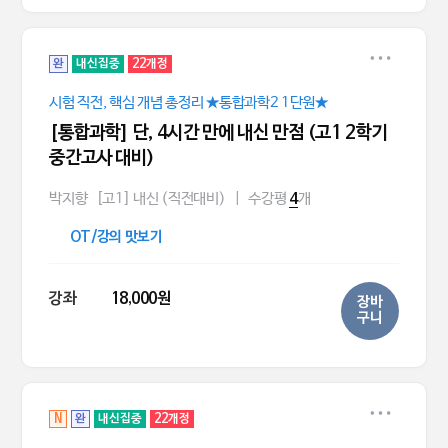
완
내신집중
22개정
시험 직전, 핵심 개념 총정리 ★통합과학2 1단원★
[통합과학] 단, 4시간 만에 내신 만점 (고1 2학기
중간고사 대비)
박지향
[고1] 내신 (직전대비)
|
수강평
개
4
OT/강의 맛보기
강좌
18,000원
장바
구니
N
완
내신집중
22개정