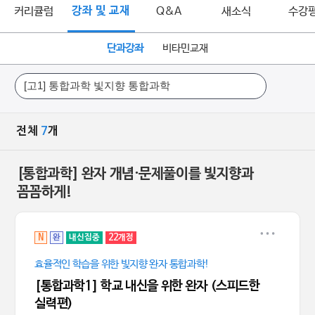
커리큘럼
강좌 및 교재
Q&A
새소식
수강
단과강좌
비타민교재
전체
7
개
[통합과학] 완자 개념·문제풀이를 빛지향과
꼼꼼하게!
N
완
내신집중
22개정
효율적인 학습을 위한 빛지향 완자 통합과학!
[통합과학1] 학교 내신을 위한 완자 (스피드한
실력편)