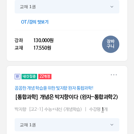
교재 1권
OT/강의 맛보기
강좌
130,000원
장바
구니
교재
17,550원
완
내신집중
22개정
꼼꼼한 개념 학습을 위한 빛지향 완자 통합과학!
[통합과학] 개념은 박지향이다 (완자-통합과학2)
박지향
[고2·1] 수능+내신 (개념학습)
|
수강평
개
1
교재 1권