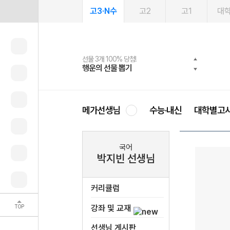
고3·N수
고2
고1
대
선물 3개 100% 당첨!
선물 100% 증정!
2027 러셀 단과
스마트러닝앱
메가패스
메가패스 수강생 무료혜택!
사회공헌 캠페인
행운의 선물 뽑기
메가스터디 X 올리브
강사 공개선발
설문 EVENT
3일 무료 체험권
메가클럽 멤버십
희망이룸 메가나눔
영
메가선생님
수능·내신
대학별고
국어
박지빈 선생님
커리큘럼
TOP
강좌 및 교재
선생님 게시판