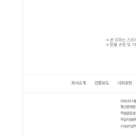
※ 본 강좌는 스
※ 환불 규정 및 
회사소개
언론보도
사회공헌
보호 관리체계 ISMS 인증획득
인터넷 저작권 지킴이 - 클린사이트
06643 서
통신판매번호
학원설립·운
학습지원센터
copyrigh