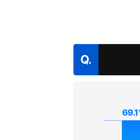
Q.
69.