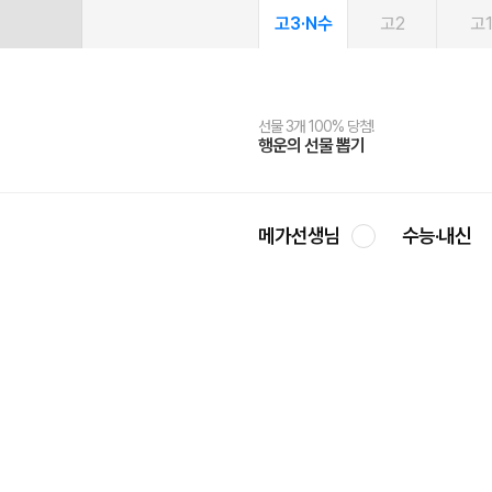
고3·N수
고2
고
선물 3개 100% 당첨!
선물 100% 증정!
여름방학 스터디 캐시백
2027 러셀 단과
스마트러닝앱
메가패스
메가패스 수강생 무료혜택!
사회공헌 캠페인
행운의 선물 뽑기
메가스터디 X 올리브
메가런 썸머스쿨
강사 공개선발
설문 EVENT
3일 무료 체험권
메가클럽 멤버십
희망이룸 메가나눔
영
메가선생님
수능·내신