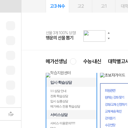
고3·N수
고2
고1
대
선물 3개 100% 당첨!
선물 100% 증정!
여름방학 스터디 캐시백
2027 러셀 단과
스마트러닝앱
메가패스
메가패스 수강생 무료혜택!
사회공헌 캠페인
행운의 선물 뽑기
메가스터디 X 올리브
메가런 썸머스쿨
강사 공개선발
설문 EVENT
3일 무료 체험권
메가클럽 멤버십
희망이룸 메가나눔
영
메가선생님
수능·내신
대학별고
입시·학습상담
회원관련
1:1 상담 안내
전화 학습상담
원하는 강좌 찾기
입시 심층상담
강좌/교재 신청하기
메가패스 전용 학습상담
교재 배송 확인
서비스상담
TOP
강의듣기
서비스 이용문의!!!!!
수강연장