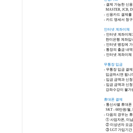
-
결제 가능한 신
MASTER, JCB, D
-
신용카드 결제를 
-
카드 명세서 청구
인터넷 계좌이체
-
인터넷 계좌이체가
한미은행 계좌입
-
인터넷
뱅킹에
가
-
통장의 출금 내
-
인터넷 계좌이체
무통장 입금
-
무통장 입금 결
입금하시면 됩니
-
입금 금액과 신청
-
입금 금액과 신청
강좌수강이 불가능
휴대폰 결제
-
통신사별 휴대폰
SKT - 60
만원
/
월
,
-
다음의 경우는 휴
①
사업자폰
,
미납
②
미성년자 요
③
LGT
가입기간