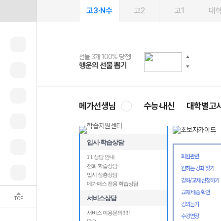
고3·N수
고2
고1
대
선물 3개 100% 당첨!
선물 100% 증정!
여름방학 스터디 캐시백
2027 러셀 단과
스마트러닝앱
메가패스
메가패스 수강생 무료혜택!
사회공헌 캠페인
행운의 선물 뽑기
메가스터디 X 올리브
메가런 썸머스쿨
강사 공개선발
설문 EVENT
3일 무료 체험권
메가클럽 멤버십
희망이룸 메가나눔
영
메가선생님
수능·내신
대학별고
입시·학습상담
회원관련
1:1 상담 안내
전화 학습상담
원하는 강좌 찾기
입시 심층상담
강좌/교재 신청하기
메가패스 전용 학습상담
교재 배송 확인
서비스상담
TOP
강의듣기
서비스 이용문의!!!!!
수강연장