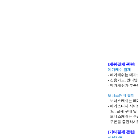
[
캐쉬결제
관련
]
메가캐쉬
결제
-
메가캐쉬는
메가
-
신용카드
,
인터넷
-
메가캐쉬가
부족
보너스캐쉬
결제
-
보너스캐쉬는
메
-
메가스터디
사이트
(
단
,
교재 구매 및
-
보너스캐쉬는
쿠
-
쿠폰을 충전하시
[
기타결제 관련
]
신용카드