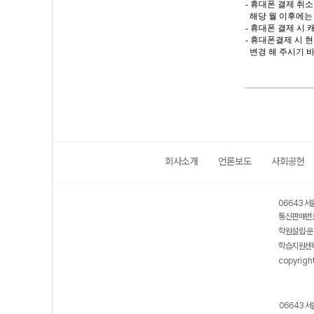
-
휴대폰 결제 취소
해당 월 이후에는
-
휴대폰 결제 시
-
휴대폰결제 시 
변경 해 주시기 
회사소개
언론보도
사회공헌
06643 서
통신판매번호
학원설립·운
학습지원센터
copyrigh
06643 서