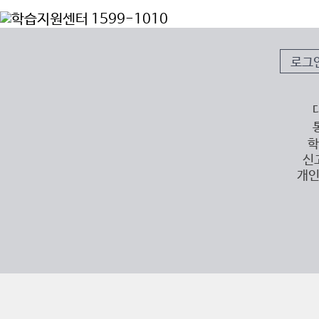
로그
학
신
개인