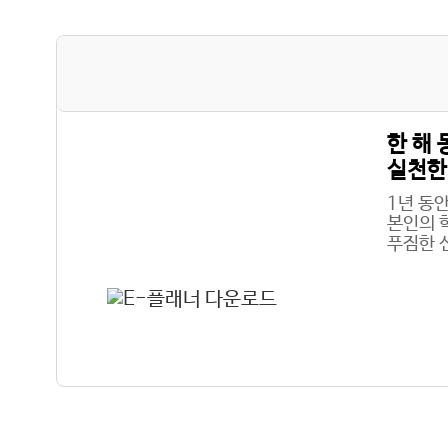
한 해
실천한
1년 동
본인의 
푸짐한 