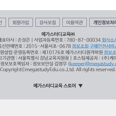
인
회원가입
강사모집
이용약관
개인정보처
메가스터디교육㈜
대표이사 : 손성은 | 사업자등록번호 : 780-87-00034
회사소
통신판매번호 : 2015-서울서초-0678
정보조회
구매안전서비
원설립∙운영등록번호 : 제10176호 메가스터디원격학원
정보
고기관명 : 서울특별시 강남교육지원청 | 호스팅제공자 : (주)케
정보보호책임자 : 정보보안실 김영무 (
keeper@megastudy.
CopyrightⓒmegastudyEdu.co.,Ltd. All rights reserved.
메가스터디교육 스토어