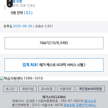
29
9월 모평
초
[영어] 킹콩 선생님
9평 전략
( 53 )
등록일
2026-08-06
| 조회수 3,921
더보기(
10
/
6,548
)
업계 최초!
메가 캐스트 AI자막 서비스 시행 >
로그인
회원가입
강사모집
이용약관
개인정보처리방침
메가스터디교육㈜
대표이사 : 손성은 | 사업자등록번호 : 780-87-00034
회사소개
통신판매번호 : 2015-서울서초-0678
정보조회
구매안전서비스