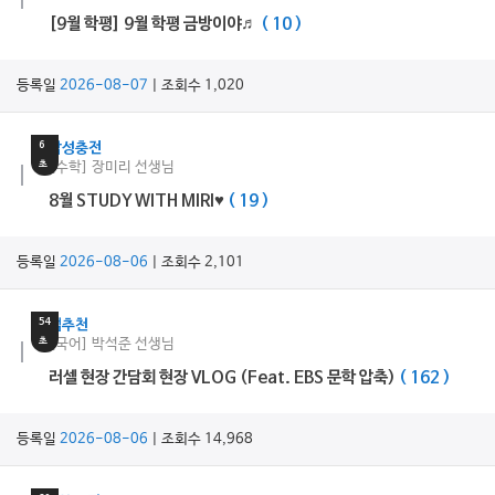
[9월 학평] 9월 학평 금방이야♬
( 10 )
등록일
2026-08-07
| 조회수 1,020
30
분
6
감성충전
초
[수학] 장미리 선생님
8월 STUDY WITH MIRI♥
( 19 )
등록일
2026-08-06
| 조회수 2,101
6
분
54
쌤추천
초
[국어] 박석준 선생님
러셀 현장 간담회 현장 VLOG (Feat. EBS 문학 압축)
( 162 )
등록일
2026-08-06
| 조회수 14,968
11
분