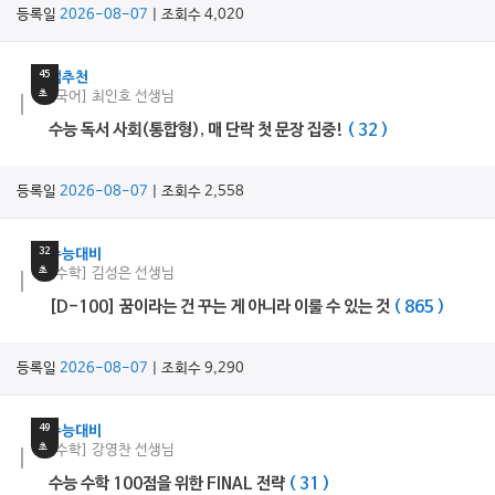
등록일
2026-08-07
| 조회수 4,020
3
분
45
쌤추천
초
[국어] 최인호 선생님
수능 독서 사회(통합형), 매 단락 첫 문장 집중!
( 32 )
등록일
2026-08-07
| 조회수 2,558
17
분
32
수능대비
초
[수학] 김성은 선생님
[D-100] 꿈이라는 건 꾸는 게 아니라 이룰 수 있는 것
( 865 )
등록일
2026-08-07
| 조회수 9,290
26
분
49
수능대비
초
[수학] 강영찬 선생님
수능 수학 100점을 위한 FINAL 전략
( 31 )