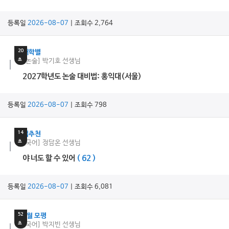
등록일
2026-08-07
| 조회수 2,764
14
분
20
대학별
초
[논술] 박기호 선생님
2027학년도 논술 대비법: 홍익대(서울)
등록일
2026-08-07
| 조회수 798
16
분
14
쌤추천
초
[국어] 정담온 선생님
야 너도 할 수 있어
( 62 )
등록일
2026-08-07
| 조회수 6,081
7
분
52
9월 모평
초
[국어] 박지빈 선생님