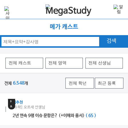
메가 캐스트
검색
전체
6,548
개
21
분
9
쌤추천
초
[수학] 오르새 선생님
2년 연속 9평 이슈 문항은? (+이해와 용서)
( 65 )