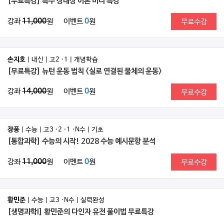
[무료특강] 특수 상대성 이론 미니 특강
강좌
11,000
원
이벤트
0
원
무료수강
손지호
| 내신 | 고2 ·1 | 개념학습
[무료특강] 뉴턴 운동 법칙 <실로 연결된 물체의 운동>
강좌
14,000
원
이벤트
0
원
무료수강
장풍
| 수능 | 고3 ·2 ·1 ·N수 | 기초
[통합과학] 수능의 시작! 2028 수능 예시문항 분석
강좌
11,000
원
이벤트
0
원
무료수강
황민준
| 수능 | 고3 ·N수 | 실력완성
[생명과학I] 황민준의 다인자 유전 풀이법 무료특강