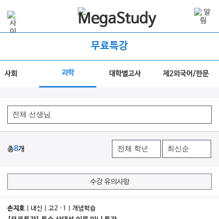
무료특강
과학
사회
대학별고사
제2외국어/한문
총
8
개
수강 유의사항
손지호
| 내신 | 고2 ·1 | 개념학습