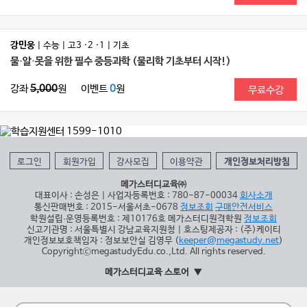
강민웅
| 수능 | 고3 ·2 ·1 | 기초
물·알·못을 위한 필수 중등과학 (물리학 기초부터 시작!)
강좌
5,000
원
이벤트
0
원
무료수강
로그인
회원가입
강사모집
이용약관
개인정보처리방침
메가스터디교육㈜
대표이사 : 손성은 | 사업자등록번호 : 780-87-00034
회사소개
통신판매번호 : 2015-서울서초-0678
정보조회
구매안전서비스
학원설립∙운영등록번호 : 제10176호 메가스터디원격학원
정보조회
신고기관명 : 서울특별시 강남교육지원청 | 호스팅제공자 : (주)케이티
개인정보보호책임자 : 정보보안실 김영무 (
keeper@megastudy.net
)
CopyrightⓒmegastudyEdu.co.,Ltd. All rights reserved.
메가스터디교육 스토어