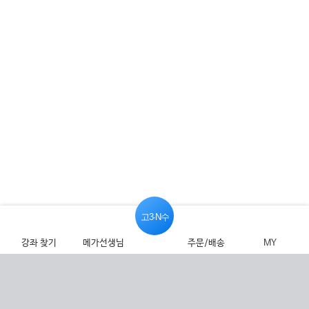
고3·N수
강좌 찾기
메가선생님
주문/배송
MY