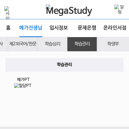
홈
메가선생님
입시정보
문제은행
온라인서점
사
제2외국어/한문
학습심리
학습관리
학생부
학습관리
메가PT