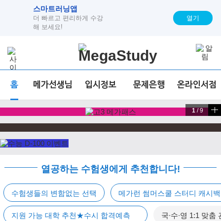
스마트러닝앱
열기
더 빠르고 편리하게 수강
해 보세요!
홈
메가선생님
입시정보
문제은행
온라인서점
1
/
9
열공하는 수험생에게 추천합니다!
수험생들의 변함없는 선택
메가런 썸머스쿨 스터디 캐시
지원 가능 대학 추천★수시 합격예측
국∙수∙영 1:1 맞