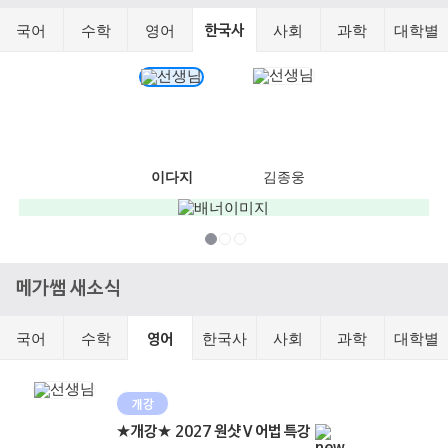
국어
수학
영어
사회
과학
대학별
한국사
이다지
김종웅
메가쌤 새소식
국어
수학
한국사
사회
과학
대학별
영어
개강
★개강★ 2027 원샷 V 어법 특강