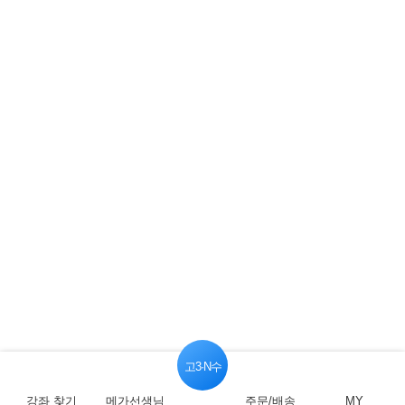
고3·N수
강좌 찾기
메가선생님
주문/배송
MY