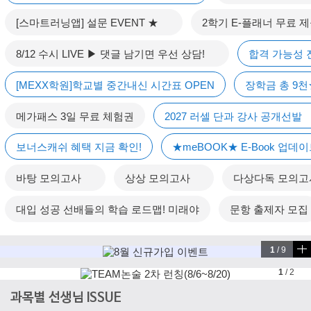
[스마트러닝앱] 설문 EVENT ★
2학기 E-플래너 무료 
8/12 수시 LIVE ▶ 댓글 남기면 우선 상담!
합격 가능성
[MEXX학원]학교별 중간내신 시간표 OPEN
장학금 총 9
메가패스 3일 무료 체험권
2027 러셀 단과 강사 공개선발
보너스캐쉬 혜택 지금 확인!
★meBOOK★ E-Book 업데
바탕 모의고사
상상 모의고사
다상다독 모의
대입 성공 선배들의 학습 로드맵! 미래야
문항 출제자 모집
1
/
9
1
/
2
과목별 선생님 ISSUE